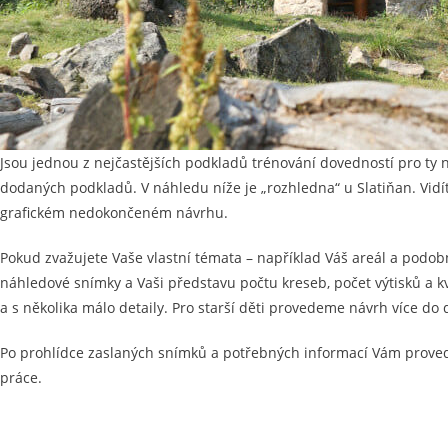
Jsou jednou z nejčastějších podkladů trénování dovedností pro ty
dodaných podkladů. V náhledu níže je „rozhledna“ u Slatiňan. Vidí
grafickém nedokončeném návrhu.
Pokud zvažujete Vaše vlastní témata – například Váš areál a podob
náhledové snímky a Vaši představu počtu kreseb, počet výtisků a kv
a s několika málo detaily. Pro starší děti provedeme návrh více do 
Po prohlídce zaslaných snímků a potřebných informací Vám proved
práce.